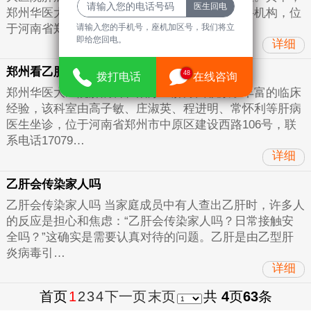
郑州华医大医院肝病科作为专注肝病诊疗的专科机构，位
请输入您的手机号，座机加区号，我们将立
于河南省郑…
即给您回电。
详细
郑州看乙肝比较好的医生
48
拨打电话
在线咨询
郑州华医大医院肝病科在治疗乙肝方面积累了丰富的临床
经验，该科室由高子敏、庄淑英、程进明、常怀利等肝病
医生坐诊，位于河南省郑州市中原区建设西路106号，联
系电话17079…
详细
乙肝会传染家人吗
乙肝会传染家人吗 当家庭成员中有人查出乙肝时，许多人
的反应是担心和焦虑：“乙肝会传染家人吗？日常接触安
全吗？”这确实是需要认真对待的问题。乙肝是由乙型肝
炎病毒引…
详细
首页
1
2
3
4
下一页
末页
共
4
页
63
条