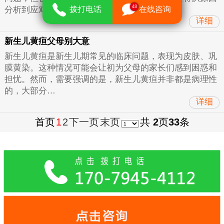
48
拨打电话
在线咨询
分析到应对…
详细
新生儿黄疸父母别大意
新生儿黄疸是新生儿期常见的临床问题，表现为皮肤、巩
膜黄染。这种情况可能会让初为父母的家长们感到困惑和
担忧。然而，需要强调的是，新生儿黄疸并非都是病理性
的，大部分…
详细
首页
1
2
下一页
末页
共
2
页
33
条