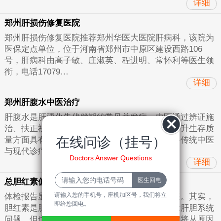
详细
郑州肝损伤修复医院
郑州肝损伤修复医院推荐郑州华医大医院肝病科，该院为
医保定点单位，位于河南省郑州市中原区建设西路106
号，肝病科由高子敏、庄淑英、程进明、常怀利等医生领
衔，电话17079…
详细
郑州肝腹水中医治疗
肝腹水是肝硬化失代偿期的常见并发症，中医通过辨证施
治、扶正祛邪，在改善患者腹胀、腹水症状及提升生存质
在线问诊（挂号）
量方面具有独特价值。郑州华医大医院肝病科将传统中医
与现代诊疗…
Doctors Answer Questions
详细
总胆红素偏高怎么办
请输入您的手机号，座机加区号，我们将立
体检报告显示总胆红素偏高，很多人会感到紧张。其实，
即给您回电。
胆红素是胆汁中的重要成分，数值异常可能提示肝胆系统
问题，但也可能与饮食、疲劳等因素有关。本文将从原因