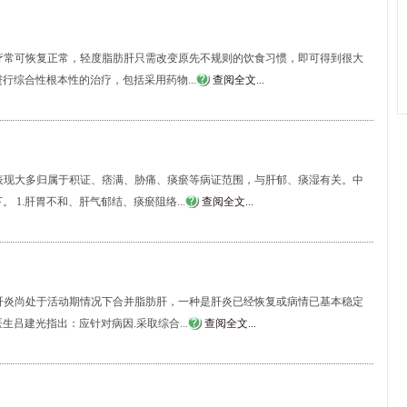
疗常可恢复正常，轻度脂肪肝只需改变原先不规则的饮食习惯，即可得到很大
行综合性根本性的治疗，包括采用药物...
查阅全文...
表现大多归属于积证、痞满、胁痛、痰瘀等病证范围，与肝郁、痰湿有关。中
1.肝胃不和、肝气郁结、痰瘀阻络...
查阅全文...
肝炎尚处于活动期情况下合并脂肪肝，一种是肝炎已经恢复或病情已基本稳定
吕建光指出：应针对病因.采取综合...
查阅全文...